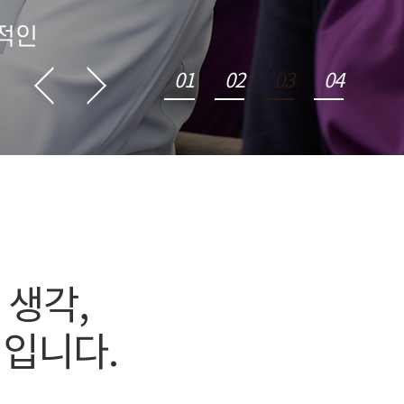
적인
01
02
03
04
 생각,
칙입니다.