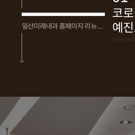
코로
코로나19 
예진
일산미래내과 홈페이지 리뉴얼 안내
more vie
02
일산
이지
more vie