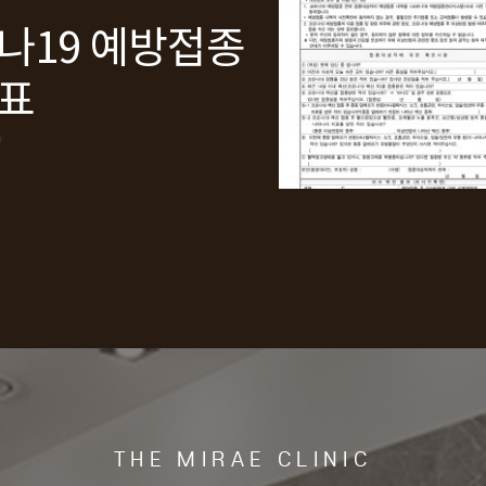
나19 예방접종
예방접종 예진표
표
w
미래내과 홈페
 리뉴얼 안내
w
THE MIRAE CLINIC