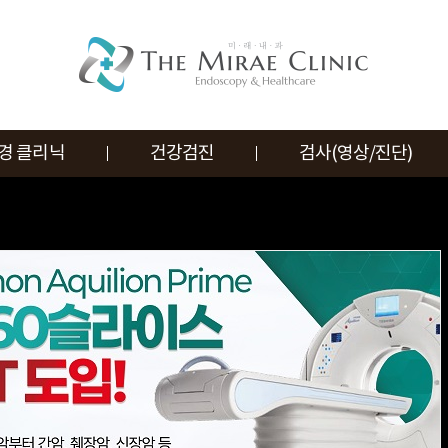
경 클리닉
건강검진
검사(영상/진단)